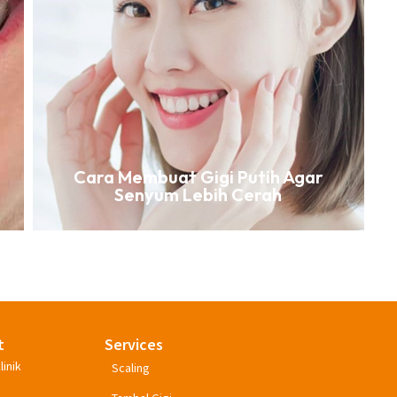
Cara Membuat Gigi Putih Agar
Senyum Lebih Cerah
t
Services
linik
Scaling