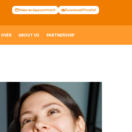
Make an Appointment
Download Pricelist
 OVER
ABOUT US
PARTNERSHIP