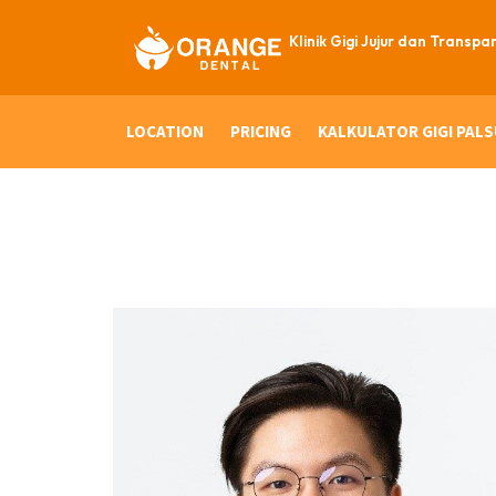
Klinik Gigi Jujur dan Transpa
LOCATION
PRICING
KALKULATOR GIGI PALS