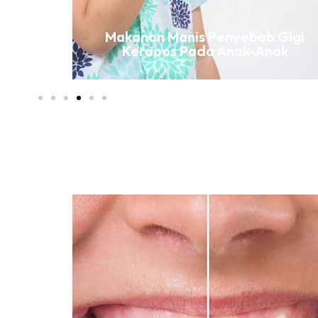
awatan
Makanan Manis Penyebab Gigi
?
Keropos Pada Anak-Anak