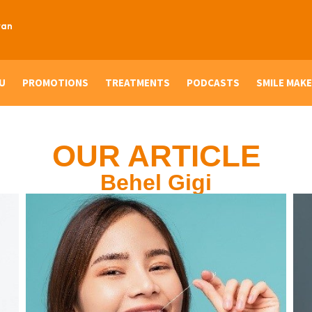
ran
U
PROMOTIONS
TREATMENTS
PODCASTS
SMILE MAKE
OUR ARTICLE
Behel Gigi