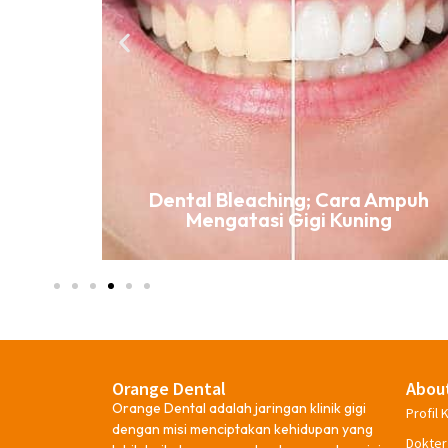
ki Gigi
Dental Bleaching; Cara Ampuh
Mengatasi Gigi Kuning
Orange Dental
Abou
Orange Dental adalah jaringan klinik gigi
Profil K
dengan misi menciptakan kehidupan yang
Dokter