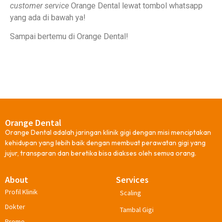
customer service
Orange Dental lewat tombol whatsapp
yang ada di bawah ya!
Sampai bertemu di Orange Dental!
Orange Dental
Orange Dental adalah jaringan klinik gigi dengan misi menciptakan
kehidupan yang lebih baik dengan membuat perawatan gigi yang
jujur, transparan dan beretika bisa diakses oleh semua orang.
About
Services
Profil Klinik
Scaling
Dokter
Tambal Gigi
Promo