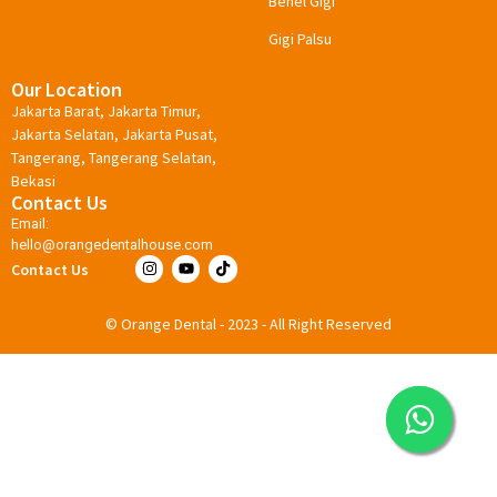
Behel Gigi
Gigi Palsu
Our Location
Jakarta Barat, Jakarta Timur,
Jakarta Selatan, Jakarta Pusat,
Tangerang, Tangerang Selatan,
Bekasi
Contact Us
Email:
hello@orangedentalhouse.com
Contact Us
© Orange Dental - 2023 - All Right Reserved