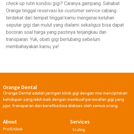
check-up
rutin kondisi gigi? Caranya gampang. Sahabat
Orange tinggal reservasi ke
customer service
cabang
terdekat dari tempat tinggal kamu mengenai keluhan
seputar gigi dan mulut yang dialami sekaligus bisa dapat
bocoran soal harga yang pastinya terjangkau dan
transparan. Yuk, obati gigi berlubang sebelum
membahayakan kamu, ya!
Orange Dental
Orange Dental adalah jaringan klinik gigi dengan misi menciptakan
kehidupan yang lebih baik dengan membuat perawatan gigi yang
jujur, transparan dan beretika bisa diakses oleh semua orang.
About
Services
Profil Klinik
Scaling