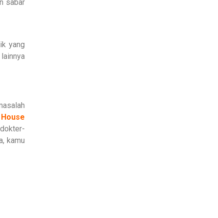
n sabar
nik yang
lainnya
masalah
 House
dokter-
ya, kamu