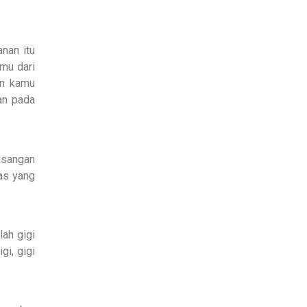
nan itu
amu dari
an kamu
an pada
masangan
as yang
lah gigi
gi, gigi