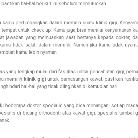
h, pastikan hal-hal berikut ini sebelum memutuskan.
 kamu pertimbangkan dalam memilih suatu klinik gigi. Kenyama
aan tempat untuk check up. Kamu juga bisa menilai kenyamanan k
pat jawaban yang memuaskan saat bertanya kepada dokter, d
 kamu tidak salah dalam memilih. Namun jika kamu tidak nyam
 membuat kamu lebih nyaman.
itas yang lengkap mulai dari fasilitas untuk pencabutan gigi, pe
amu memilih
klinik gigi
untuk pemasangan kawat, pastikan fasilit
enghindari hal-hal yang tidak diinginkan di kemudian hari.
liki beberapa dokter spesialis yang bisa menangani setiap masa
sialis di bidang orthodonti atau kawat gigi, spesialis tambal gi
anak.