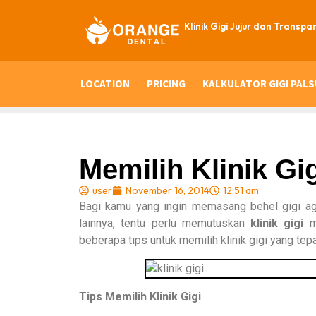
Klinik Gigi Jujur dan Transpa
LOCATION
PRICING
KALKULATOR GIGI PALS
Memilih Klinik Gi
user
November 16, 2014
12:51 am
Bagi kamu yang ingin memasang behel gigi agar
lainnya, tentu perlu memutuskan
klinik gigi
ma
beberapa tips untuk memilih klinik gigi yang tepa
Tips Memilih Klinik Gigi