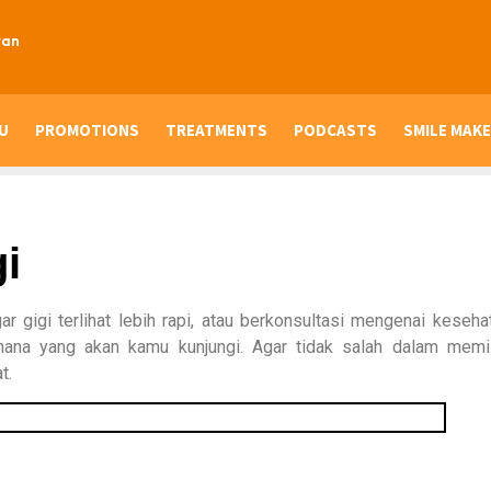
ran
U
PROMOTIONS
TREATMENTS
PODCASTS
SMILE MAKE
gi
 gigi terlihat lebih rapi, atau berkonsultasi mengenai kesehat
na yang akan kamu kunjungi. Agar tidak salah dalam memil
t.