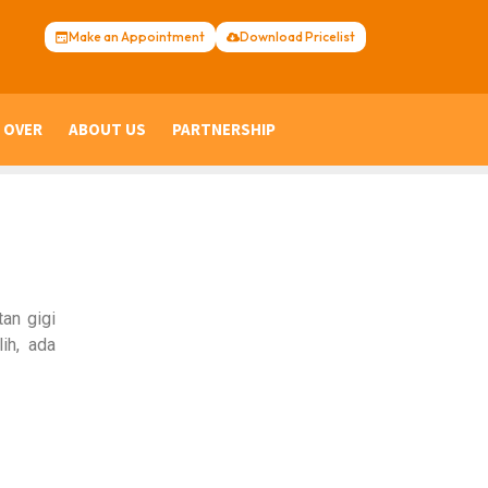
Make an Appointment
Download Pricelist
 OVER
ABOUT US
PARTNERSHIP
an gigi
ih, ada