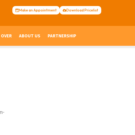
Make an Appointment
Download Pricelist
 OVER
ABOUT US
PARTNERSHIP
m-