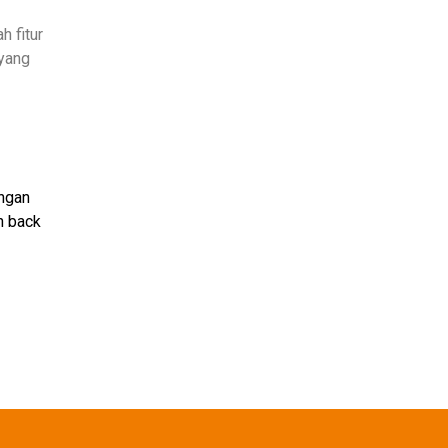
 fitur
 yang
angan
h back