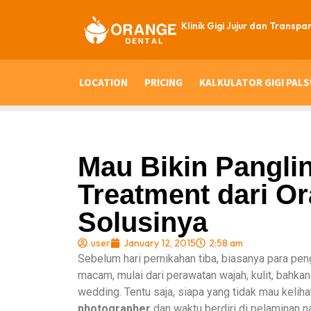
Klinik Gigi Jujur dan Transpa
LOCATION
PRICING
KALKULATOR GIGI PALS
Mau Bikin Pangli
Treatment dari O
Solusinya
user
January 12, 2015
2:58 am
Sebelum hari pernikahan tiba, biasanya para pe
macam, mulai dari perawatan wajah, kulit, bahkan
wedding. Tentu saja, siapa yang tidak mau keliha
photographer
dan waktu berdiri di pelaminan na