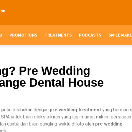
ran
U
PROMOTIONS
TREATMENTS
PODCASTS
SMILE MAKE
ng? Pre Wedding
range Dental House
ngantin disibukan dengan
pre wedding treatment
yang bermaca
 SPA untuk bikin rileks pikiran yang lagi mumet mikirin persiapan
tan cantik dan bikin pangling waktu difoto oleh
p
re wedding
nti.