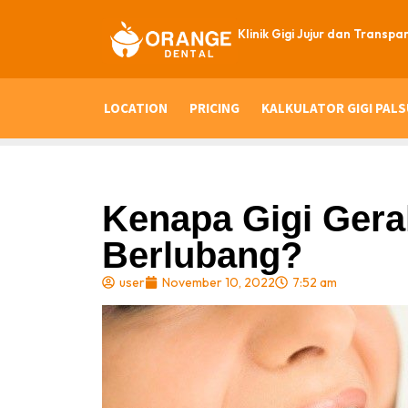
Klinik Gigi Jujur dan Transpa
LOCATION
PRICING
KALKULATOR GIGI PALS
Kenapa Gigi Ger
Berlubang?
user
November 10, 2022
7:52 am