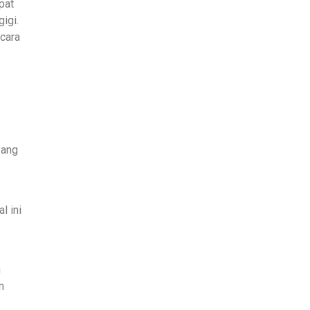
pat
igi.
 cara
yang
l ini
h
n