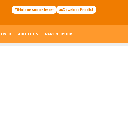
Make an Appointment
Download Pricelist
 OVER
ABOUT US
PARTNERSHIP