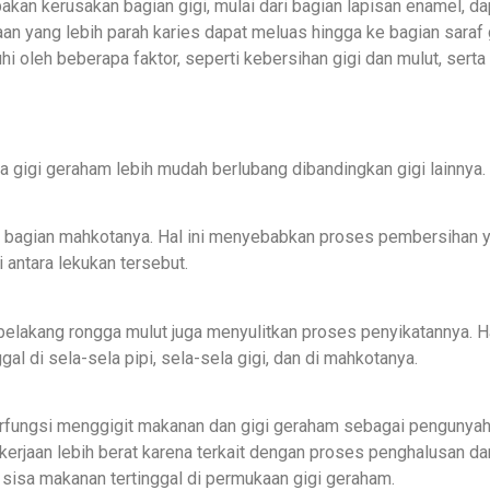
pakan kerusakan bagian gigi, mulai dari bagian lapisan enamel, da
an yang lebih parah karies dapat meluas hingga ke bagian saraf g
hi oleh beberapa faktor, seperti kebersihan gigi dan mulut, serta
gigi geraham lebih mudah berlubang dibandingkan gigi lainnya.
da bagian mahkotanya. Hal ini menyebabkan proses pembersihan 
i antara lekukan tersebut.
 belakang rongga mulut juga menyulitkan proses penyikatannya. Ha
l di sela-sela pipi, sela-sela gigi, dan di mahkotanya.
erfungsi menggigit makanan dan gigi geraham sebagai pengunya
rjaan lebih berat karena terkait dengan proses penghalusan da
sisa makanan tertinggal di permukaan gigi geraham.