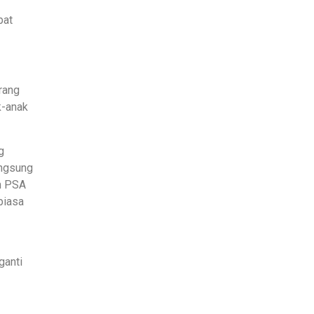
bat
rang
k-anak
g
angsung
an PSA
biasa
ganti