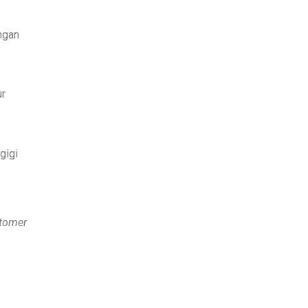
ngan
ur
gigi
tomer