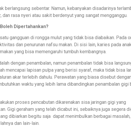
ak berlangsung sebentar. Namun, kebanyakan disadarinya terlam
 dan rasa nyeri atau sakit berdenyut yang sangat mengganggu.
 Boleh Dipertahankan?
 satu gangguan di rongga mulut yang tidak bisa diabaikan. Pada o
ivitas dan penurunan nafsu makan. Di sisi lain, karies pada ana
 makan yang bisa memengaruhi tumbuh kembangnya.
dalah dengan penambalan, namun penambalan tidak bisa langsun
dah mencapai lapisan pulpa yang berisi syaraf, maka tidak bisa l
aluran akar terlebih dahulu. Perawatan yang biasa disebut deng
mbutuhkan waktu yang lebih lama dibandingkan penambalan gigi 
lakukan proses pencabutan dikarenakan sisa jaringan gigi yang
n. Gigi geraham yang telah dicabut ini, sebaiknya juga segera di
 yang dibiarkan begitu saja dapat menimbulkan berbagai masalah,
ahnya dan lain-lain.