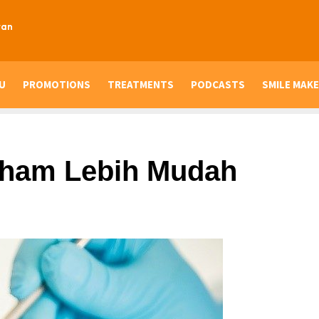
ran
U
PROMOTIONS
TREATMENTS
PODCASTS
SMILE MAKE
aham Lebih Mudah