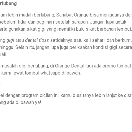
rlubang
raham lebih mudah berlubang, Sahabat Orange bisa menjaganya de
sebelum tidur dan pagi hari setelah sarapan. Jangan lupa untuk
rta gunakan sikat gigi yang memiliki bulu sikat berbahan lembut.
ang
gigi
atau
dental floss
setidaknya satu kali sehari, dan berkum
nggu. Selain itu, jangan lupa juga periksakan kondisi gigi secara
ali.
masalah gigi berlubang, di Orange Dental lagi ada promo tambal 
e
kami lewat tombol whatsapp di bawah.
!
l dengan program cicilan ini, kamu bisa tanya lebih lanjut ke
cus
ng ada di bawah ya!