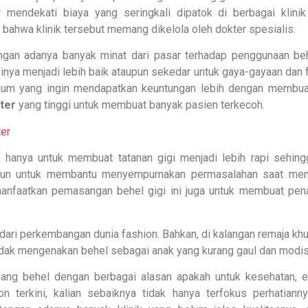
mendekati biaya yang seringkali dipatok di berbagai klinik
ahwa klinik tersebut memang dikelola oleh dokter spesialis.
engan adanya banyak minat dari pasar terhadap penggunaan beh
inya menjadi lebih baik ataupun sekedar untuk gaya-gayaan dan 
oknum yang ingin mendapatkan keuntungan lebih dengan membua
kter
yang tinggi untuk membuat banyak pasien terkecoh.
hanya untuk membuat tatanan gigi menjadi lebih rapi sehing
upun untuk membantu menyempurnakan permasalahan saat me
anfaatkan pemasangan behel gigi ini juga untuk membuat pen
 dari perkembangan dunia fashion. Bahkan, di kalangan remaja k
dak mengenakan behel sebagai anak yang kurang gaul dan modis
sang behel dengan berbagai alasan apakah untuk kesehatan, es
n terkini, kalian sebaiknya tidak hanya terfokus perhatiann