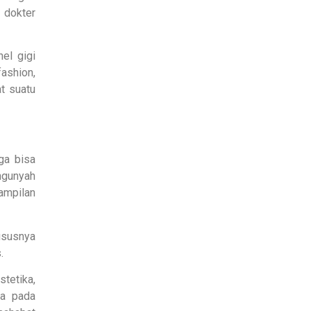
 dokter
el gigi
fashion,
t suatu
ga bisa
ngunyah
ampilan
hususnya
.
tetika,
ya pada