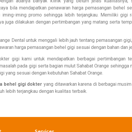
engan adanya banyak klinik yang belum jelas kualitasnya, 
rcaya bila mendapatkan penawaran harga pemasangan behel sep
iming-iming promo sehingga lebih terjangkau. Memiliki gigi r
ya juga dilakukan dengan pertimbangan yang matang serta temp
ange Dental untuk menggali lebih jauh tentang pemasangan gigi,
nawaran harga pemasangan behel gigi sesuai dengan bahan dan je
okter gigi kami untuk mendapatkan berbagai pertimbangan t
masalah pada gigi serta bagian mulut Sahabat Orange sehingga n
igi yang sesuai dengan kebutuhan Sahabat Orange.
a behel gigi dokter
yang ditawarkan karena di berbagai musim
 lebih terjangkau dengan kualitas terbaik.
t
Services