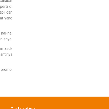
sahabat
erti di
api dan
at yang
 hal-hal
nisnya.
ermasuk
antinya
 promo,
Our Location