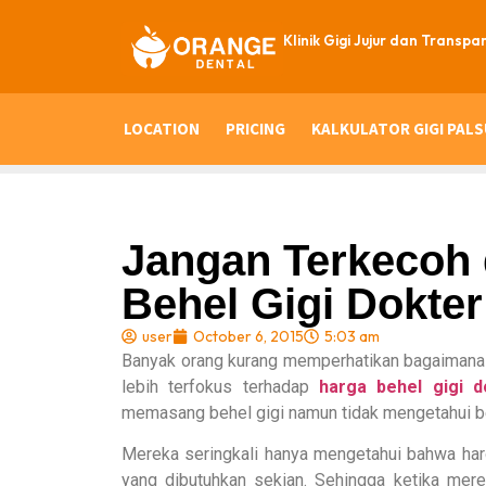
Klinik Gigi Jujur dan Transpa
LOCATION
PRICING
KALKULATOR GIGI PALS
Jangan Terkecoh
Behel Gigi Dokter
user
October 6, 2015
5:03 am
Banyak orang kurang memperhatikan bagaimana 
lebih terfokus terhadap
harga behel gigi d
memasang behel gigi namun tidak mengetahui be
Mereka seringkali hanya mengetahui bahwa harg
yang dibutuhkan sekian. Sehingga ketika mer