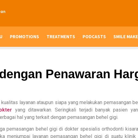
ran
U
PROMOTIONS
TREATMENTS
PODCASTS
SMILE MAKE
 dengan Penawaran Har
kualitas layanan ataupun siapa yang melakukan pemasangan be
okter
yang ditawarkan. Seringkali terjadi banyak pasien yan
rbagai hal yang terkait dengan pemasangan behel gigi.
a pemasangan behel gigi di dokter spesialis orthodonti kisara
eka menjumpai layanan pemasangan behel gigi di suatu klinik