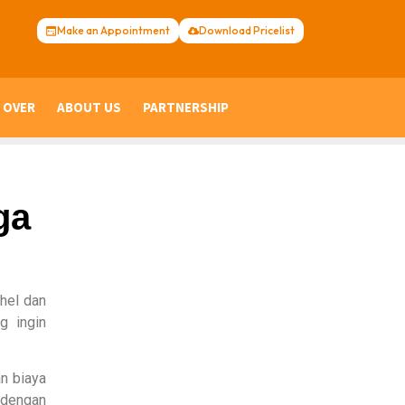
Make an Appointment
Download Pricelist
 OVER
ABOUT US
PARTNERSHIP
ga
hel dan
g ingin
n biaya
 dengan