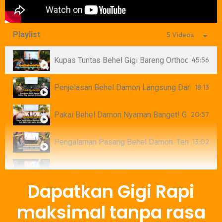
Playlist
5 Videos
Kupas Tuntas Behel Gigi Bareng Orthodontist
45:56
Penjelasan Behel Damon Langsung Dari Dokter Gi
18:13
Pakai Behel Damon Nyaman Banget! Gak Bikin Sa
20:57
Pengalaman Pasang Behel Damon. Ternyata Gak 
13:02
Hati-hati Behel Damon Palsu! Tonton Penjelasann
34:11
Dapatkan Gigi Rapi
maksimal tanpa rasa