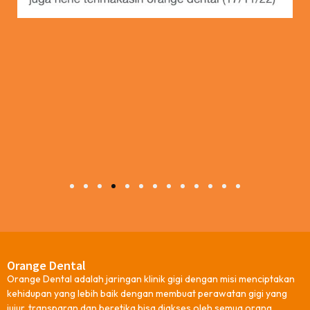
1
2
3
4
5
6
7
8
9
10
11
12
13
Orange Dental
Orange Dental adalah jaringan klinik gigi dengan misi menciptakan
kehidupan yang lebih baik dengan membuat perawatan gigi yang
jujur, transparan dan beretika bisa diakses oleh semua orang.