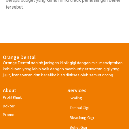
berapa budget yang kamu miliki untuk pemasangan behel
tersebut.
Orange Dental
Orange Dental adalah jaringan klinik gigi dengan misi menciptakan
kehidupan yang lebih baik dengan membuat perawatan gigi yang
jujur, transparan dan beretika bisa diakses oleh semua orang.
About
Services
Profil Klinik
Scaling
Dokter
Tambal Gigi
Promo
Bleaching Gigi
Behel Gigi