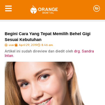
Begini Cara Yang Tepat Memilih Behel Gigi
Sesuai Kebutuhan
user
April 29, 2019
8:46 am
Artikel ini sudah direview dan diedit oleh
drg. Sandra
Intan
.