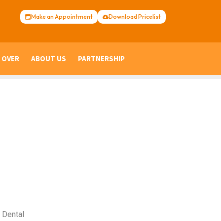
Make an Appointment
Download Pricelist
 OVER
ABOUT US
PARTNERSHIP
 Dental