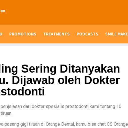
ran
U
PROMOTIONS
TREATMENTS
PODCASTS
SMILE MAKE
ling Sering Ditanyakan
u. Dijawab oleh Dokter
ostodonti
 penjelasan dari dokter spesialis prostodonti kami tentang 10
tiruan.
a pasang gigi tiruan di Orange Dental, kamu bisa chat CS Orange