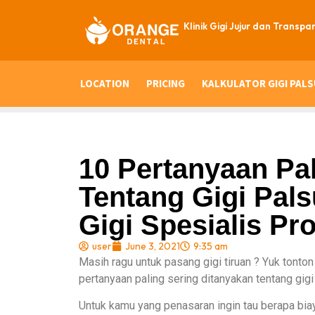
Klinik Gigi Jujur dan Transpa
LOCATION
PRICING
KALKULATOR GIGI PALS
10 Pertanyaan Pa
Tentang Gigi Pals
Gigi Spesialis Pr
user
June 3, 2021
9:35 am
Masih ragu untuk pasang gigi tiruan ? Yuk tonton
pertanyaan paling sering ditanyakan tentang gigi 
Untuk kamu yang penasaran ingin tau berapa biay